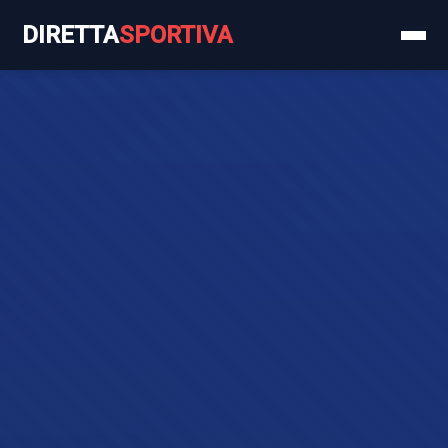
DIRETTA
SPORTIVA