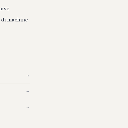
iave
i di machine
→
→
→