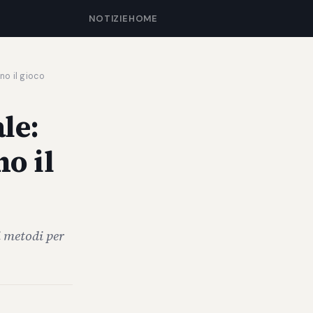
NOTIZIE
HOME
no il gioco
ale:
o il
i metodi per