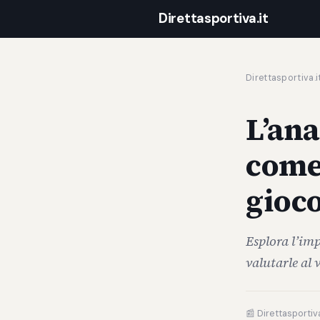
Direttasportiva.it
Direttasportiva.i
L’ana
come
gioc
Esplora l’imp
valutarle al 
📰 Direttasportiva