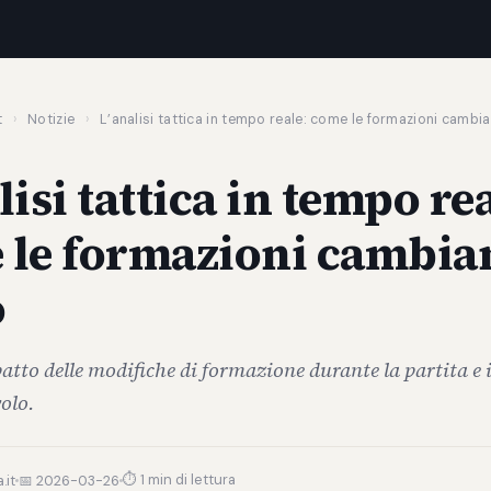
t
›
Notizie
›
L’analisi tattica in tempo reale: come le formazioni cambia
lisi tattica in tempo re
 le formazioni cambian
o
atto delle modifiche di formazione durante la partita e 
volo.
⏱ 1 min di lettura
.it
📅 2026-03-26