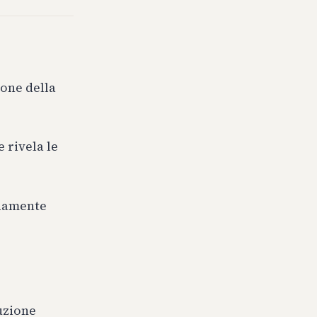
ione della
e rivela le
idamente
uzione