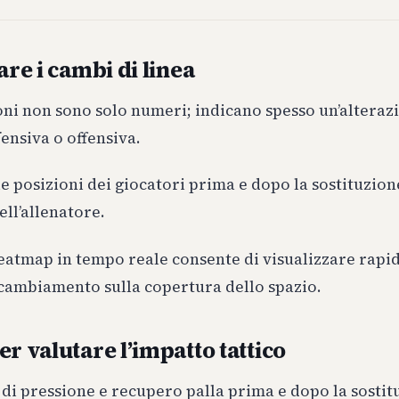
are i cambi di linea
oni non sono solo numeri; indicano spesso un’alteraz
fensiva o offensiva.
lle posizioni dei giocatori prima e dopo la sostituzion
ell’allenatore.
heatmap in tempo reale consente di visualizzare rap
l cambiamento sulla copertura dello spazio.
r valutare l’impatto tattico
di pressione e recupero palla prima e dopo la sostit