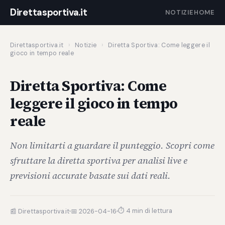
Direttasportiva.it
NOTIZIE
HOME
Direttasportiva.it
›
Notizie
›
Diretta Sportiva: Come leggere il
gioco in tempo reale
Diretta Sportiva: Come
leggere il gioco in tempo
reale
Non limitarti a guardare il punteggio. Scopri come
sfruttare la diretta sportiva per analisi live e
previsioni accurate basate sui dati reali.
⏱ 4 min di lettura
📰 Direttasportiva.it
📅 2026-04-16